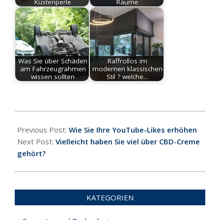
Küstenperle
Räume
Was Sie über Schäden
Raffrollos im
am Fahrzeugrahmen
modernen klassischen
wissen sollten
Stil ? welche…
2021-
12-
Previous Post:
Wie Sie Ihre YouTube-Likes erhöhen
05
Next Post:
Vielleicht haben Sie viel über CBD-Creme
gehört?
KATEGORIEN