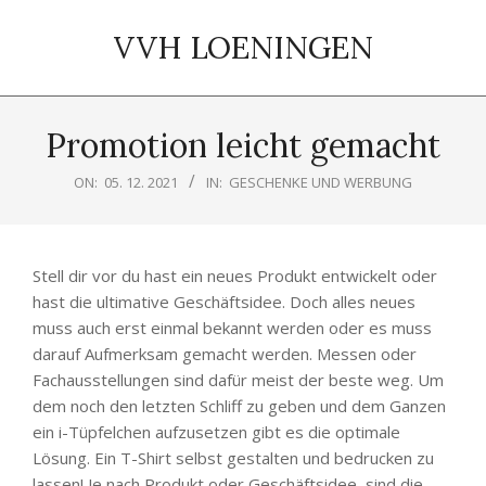
Skip
to
VVH LOENINGEN
content
Primary
Navigation
Promotion leicht gemacht
Menu
ON:
05. 12. 2021
IN:
GESCHENKE UND WERBUNG
Stell dir vor du hast ein neues Produkt entwickelt oder
hast die ultimative Geschäftsidee. Doch alles neues
muss auch erst einmal bekannt werden oder es muss
darauf Aufmerksam gemacht werden. Messen oder
Fachausstellungen sind dafür meist der beste weg. Um
dem noch den letzten Schliff zu geben und dem Ganzen
ein i-Tüpfelchen aufzusetzen gibt es die optimale
Lösung. Ein T-Shirt selbst gestalten und bedrucken zu
lassen! Je nach Produkt oder Geschäftsidee, sind die