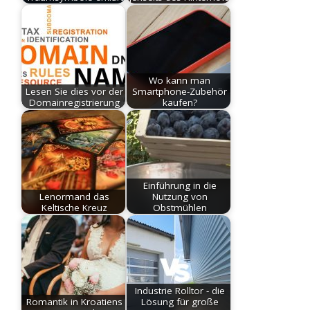
Wo kann man
Lesen Sie dies vor der
Smartphone-Zubehör
Domainregistrierung
kaufen?
Einführung in die
Lenormand das
Nutzung von
Keltische Kreuz
Obstmühlen
Industrie Rolltor - die
Romantik in Kroatiens
Lösung für große