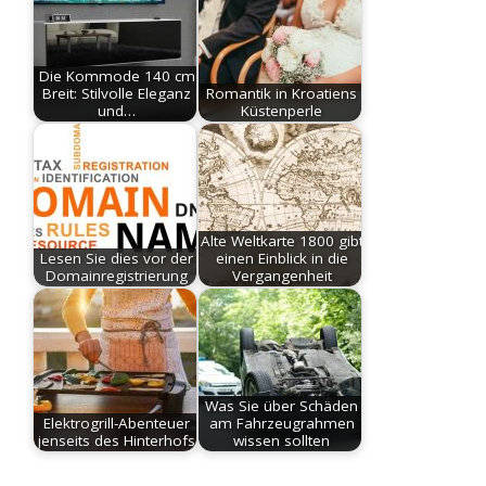
Die Kommode 140 cm
Breit: Stilvolle Eleganz
Romantik in Kroatiens
und…
Küstenperle
Alte Weltkarte 1800 gibt
Lesen Sie dies vor der
einen Einblick in die
Domainregistrierung
Vergangenheit
Was Sie über Schäden
Elektrogrill-Abenteuer
am Fahrzeugrahmen
jenseits des Hinterhofs
wissen sollten