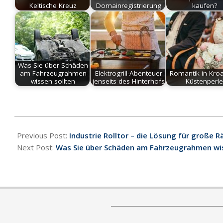
Keltische Kreuz
Domainregistrierung
kaufen?
Was Sie über Schäden
am Fahrzeugrahmen
Elektrogrill-Abenteuer
Romantik in Kroa
wissen sollten
jenseits des Hinterhofs
Küstenperl
2023-
09-
Previous Post:
Industrie Rolltor – die Lösung für große 
20
Next Post:
Was Sie über Schäden am Fahrzeugrahmen wis