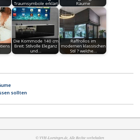
Traumsymbole erklärt
Räume
Die Kommode 140 cm
Raffrollos im
tiens
Breit: Stilvolle Eleganz
modernen klassischen
e
und…
Stil ? welche…
Räume
sen sollten
© VVH-Loeningen.de, Alle Rechte vorbehalten