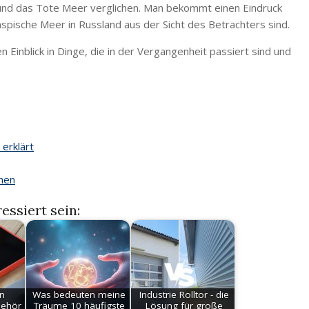
und das Tote Meer verglichen. Man bekommt einen Eindruck
spische Meer in Russland aus der Sicht des Betrachters sind.
n Einblick in Dinge, die in der Vergangenheit passiert sind und
erklärt
ehen
essiert sein:
n
Was bedeuten meine
Industrie Rolltor - die
behör
Träume 10 häufigste
Lösung für große