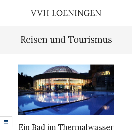
Skip
to
VVH LOENINGEN
content
Primary
Navigation
Reisen und Tourismus
Menu
Ein Bad im Thermalwasser