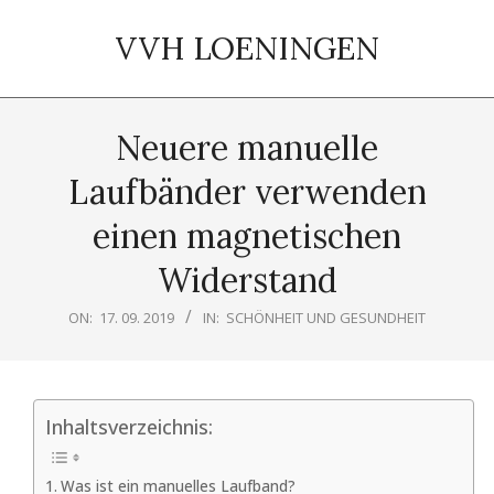
Skip
to
VVH LOENINGEN
content
Primary
Navigation
Neuere manuelle
Menu
Laufbänder verwenden
einen magnetischen
Widerstand
ON:
17. 09. 2019
IN:
SCHÖNHEIT UND GESUNDHEIT
Inhaltsverzeichnis:
Was ist ein manuelles Laufband?