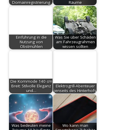
Domainregistrierung
Räume
Einführung in die
Was Sie über Schäden
Nutzung von
am Fahrzeugrahmen
Obstmühlen
wissen sollten
Die Kommode 140 cm
Breit: Stilvolle Eleganz
Elektrogrill-Abenteuer
und…
jenseits des Hinterhofs
Was bedeuten meine
Wo kann man