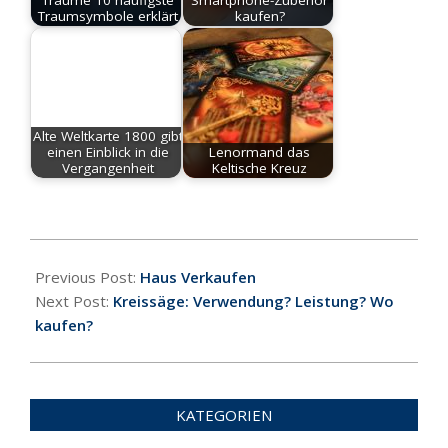
Träume 10 häufigste
Smartphone-Zubehör
Traumsymbole erklärt
kaufen?
Alte Weltkarte 1800 gibt
einen Einblick in die
Lenormand das
Vergangenheit
Keltische Kreuz
2019-
09-
Previous Post:
Haus Verkaufen
17
Next Post:
Kreissäge: Verwendung? Leistung? Wo
kaufen?
KATEGORIEN