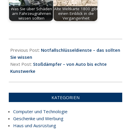
Was Sie über Schäden
Alte Weltkarte 1800 gibt
am Fahrzeugrahmen
einen Einblick in die
wissen sollten
Vergangenheit
2020-
04-
Previous Post:
Notfallschlüsseldienste – das sollten
14
Sie wissen
Next Post:
Stoßdämpfer – von Auto bis echte
Kunstwerke
KATEGORIEN
Computer und Technologie
Geschenke und Werbung
Haus und Ausrüstung