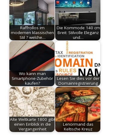
Raffrollos im
Die Kommode 140 cm
modernen klassischen
Breit: Stilvolle Eleganz
Stil ? welche…
und…
Wo kann man
Smartphone-Zubehör
Lesen Sie dies vor der
kaufen?
Domainregistrierung
Alte Weltkarte 1800 gibt
einen Einblick in die
Lenormand das
Vergangenheit
Keltische Kreuz