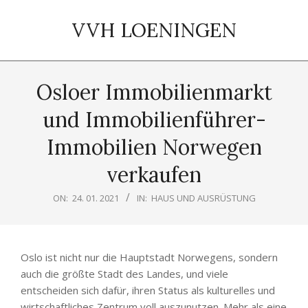
Skip
to
VVH LOENINGEN
content
Primary
Navigation
Osloer Immobilienmarkt
Menu
und Immobilienführer-
Immobilien Norwegen
verkaufen
ON:
24. 01. 2021
IN:
HAUS UND AUSRÜSTUNG
Oslo ist nicht nur die Hauptstadt Norwegens, sondern
auch die größte Stadt des Landes, und viele
entscheiden sich dafür, ihren Status als kulturelles und
wirtschaftliches Zentrum voll auszunutzen. Mehr als eine