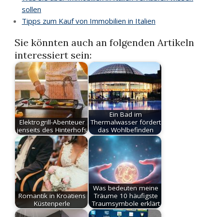
sollen
Tipps zum Kauf von Immobilien in Italien
Sie könnten auch an folgenden Artikeln
interessiert sein:
Ein Bad im
Elektrogrill-Abenteuer
Thermalwasser fördert
jenseits des Hinterhofs
das Wohlbefinden
Was bedeuten meine
Romantik in Kroatiens
Träume 10 häufigste
Küstenperle
Traumsymbole erklärt